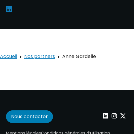
Accueil
Nos partners
Anne Gardelle
Nous contacter
Wepoint sur Lin
Wepoint su
Wepoin
Mentions légales
Conditions générales d’utilisation