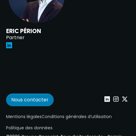
ERIC PÉRION
Partner
Nous contacter
Wepoint sur Lin
Wepoint su
Wepoin
Mentions légales
Conditions générales d’utilisation
Politique des données