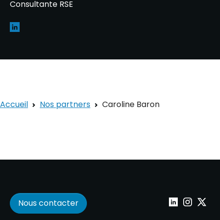
Consultante RSE
Accueil
Nos partners
Caroline Baron
Nous contacter
Wepoint sur Lin
Wepoint su
Wepoin