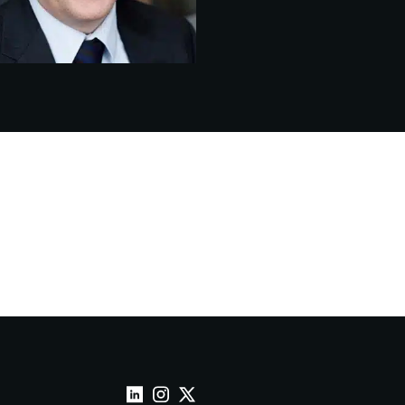
Wepoint sur Linkedin
Wepoint sur Instagram
Wepoint sur Twitter