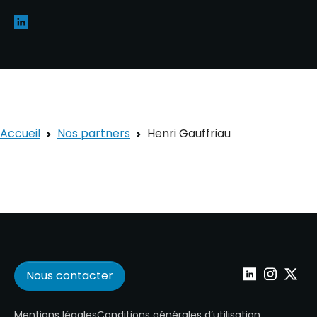
Accueil
Nos partners
Henri Gauffriau
Nous contacter
Wepoint sur Lin
Wepoint su
Wepoin
Mentions légales
Conditions générales d’utilisation