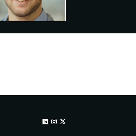
Wepoint sur Linkedin
Wepoint sur Instagram
Wepoint sur Twitter