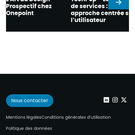
Suivan
Prospectif chez
de services : une
Onepoint
approche centrée sur
l’utilisateur
Nous contacter
Wepoint sur Lin
Wepoint su
Wepoin
Mentions légales
Conditions générales d’utilisation
Politique des données