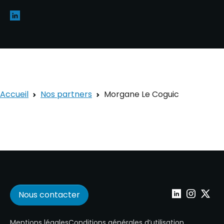
Accueil
Nos partners
Morgane Le Coguic
Nous contacter
Wepoint sur Lin
Wepoint su
Wepoin
Mentions légales
Conditions générales d’utilisation