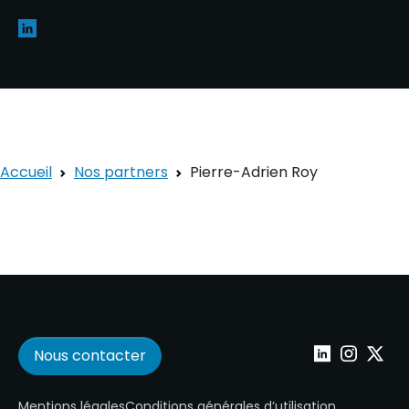
Accueil
Nos partners
Pierre-Adrien Roy
Nous contacter
Wepoint sur Lin
Wepoint su
Wepoin
Mentions légales
Conditions générales d’utilisation