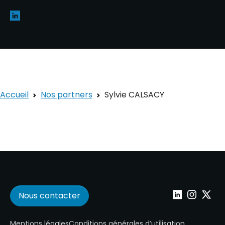
Accueil
Nos partners
Sylvie CALSACY
Nous contacter
Wepoint sur Lin
Wepoint su
Wepoin
Mentions légales
Conditions générales d’utilisation