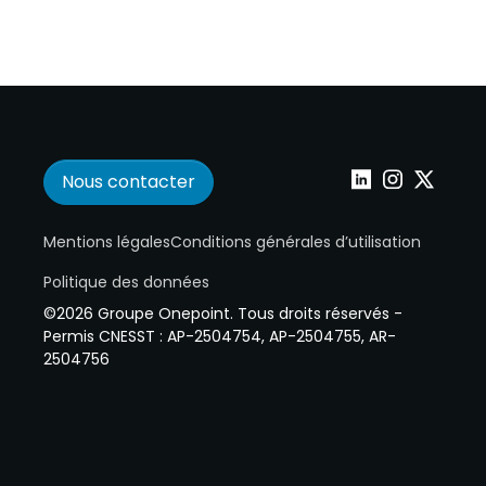
Nous contacter
Wepoint sur Linke
Wepoint sur I
Wepoint s
Mentions légales
Conditions générales d’utilisation
Politique des données
©2026 Groupe Onepoint. Tous droits réservés -
Permis CNESST : AP-2504754, AP-2504755, AR-
2504756