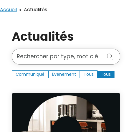
Accueil
Actualités
Actualités
Rechercher une publication
Recherch
Communiqué
Communiqué
Événement
Événement
Tous
Tous
41