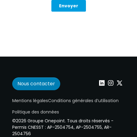
Nous contacter
Wepoint sur Linke
Wepoint sur I
Wepoint s
Mentions légales
Conditions générales d’utilisation
Politique des données
©2026 Groupe Onepoint. Tous droits réservés -
Permis CNESST : AP-2504754, AP-2504755, AR-
2504756