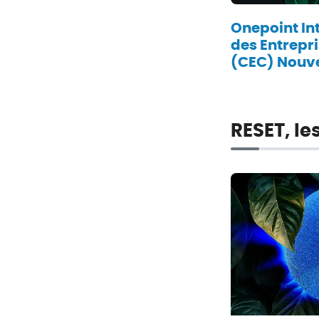
Onepoint In
des Entrepri
(CEC) Nouve
RESET, le