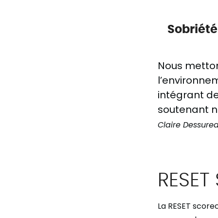
Sobriété
Nous metton
l’environne
intégrant d
soutenant no
Claire Dessurea
RESET
La RESET scorec