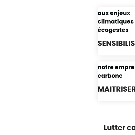
aux enjeux
climatiques
écogestes
SENSIBILI
notre empre
carbone
MAITRISE
Lutter c