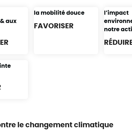
la mobilité douce
l’impact
 & aux
environne
FAVORISER
notre act
SER
RÉDUIR
inte
R
ontre le changement climatique