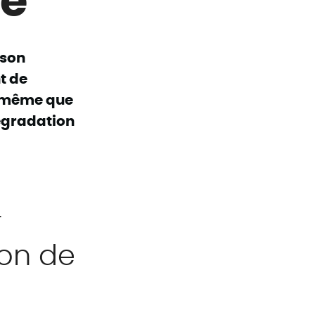
 son
t de
e même que
dégradation
r
ion de