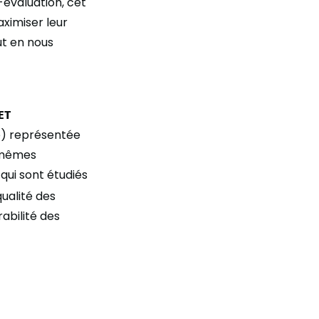
-évaluation, cet
aximiser leur
ut en nous
ET
e) représentée
s-mêmes
qui sont étudiés
qualité des
rabilité des