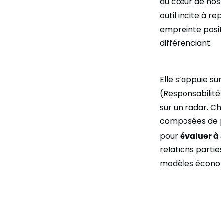
au cœur de nos 
outil incite à 
empreinte posit
différenciant.
Elle s’appuie su
(Responsabilit
sur un radar. C
composées de pl
pour
évaluer à 
relations partie
modèles économi