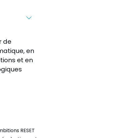
r de
matique, en
tions et en
logiques
mbitions RESET