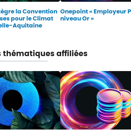
tègre la Convention
Onepoint « Employeur 
ses pour le Climat
niveau Or »
lle-Aquitaine
s thématiques affiliées