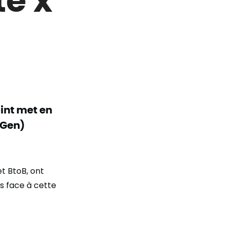
int met en
 Gen)
t BtoB, ont
es face à cette