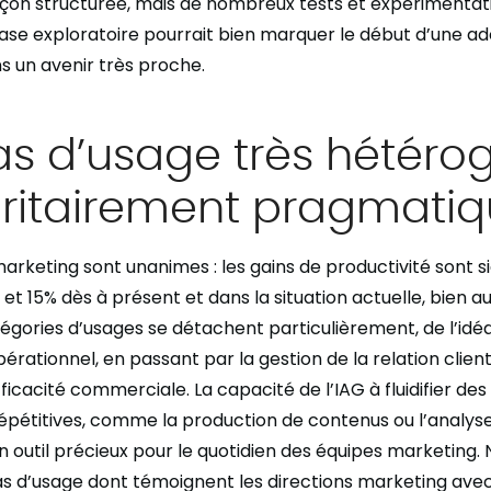
çon structurée, mais de nombreux tests et expérimentat
ase exploratoire pourrait bien marquer le début d’une a
s un avenir très proche.
as d’usage très hétéro
oritairement pragmati
arketing sont unanimes : les gains de productivité sont sig
et 15% dès à présent et dans la situation actuelle, bien a
égories d’usages se détachent particulièrement, de l’idéa
rationnel, en passant par la gestion de la relation client,
efficacité commerciale. La capacité de l’IAG à fluidifier de
pétitives, comme la production de contenus ou l’analyse
 un outil précieux pour le quotidien des équipes marketing
as d’usage dont témoignent les directions marketing ave