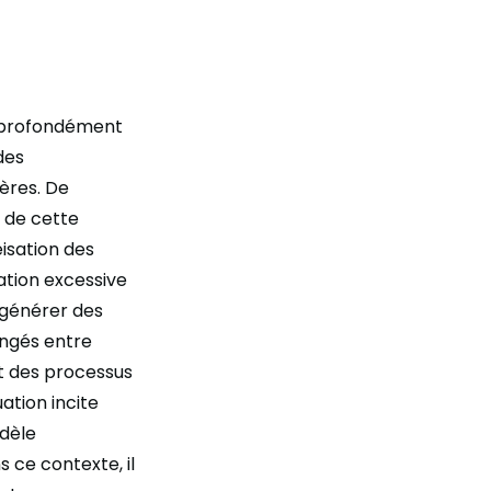
se profondément
des
ères. De
 de cette
isation des
sation excessive
 générer des
ngés entre
t des processus
ation incite
odèle
 ce contexte, il