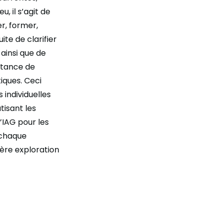
, il s’agit de
r, former,
te de clarifier
 ainsi que de
ortance de
iques. Ceci
 individuelles
isant les
l’IAG pour les
 chaque
ère exploration