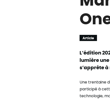
One
Article
L’édition 2
lumière une 
s’apprête à 
Une trentaine d
participé à cet
technologie, ma