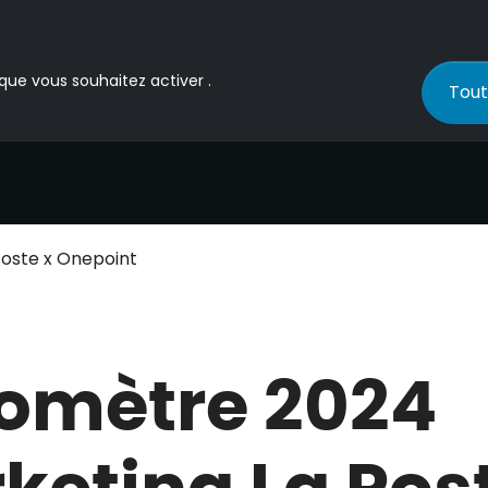
 que vous souhaitez activer .
Tout
oste x Onepoint
omètre 2024
keting La Pos