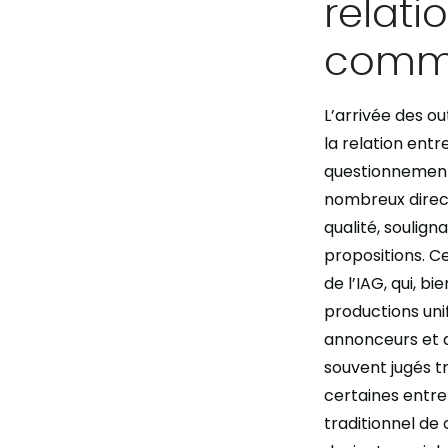
relati
commu
L’arrivée des ou
la relation ent
questionnements
nombreux direct
qualité, soulig
propositions. Ce
de l’IAG, qui, 
productions un
annonceurs et 
souvent jugés tr
certaines entre
traditionnel de