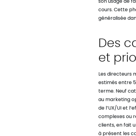
son usage de fa
cours. Cette ph
généralisée dan
Des c
et pri
Les directeurs m
estimés entre 5 
terme. Neuf cat
au marketing opé
de l’UX/UI et l’
complexes ou ré
clients, en fait
à présent les c