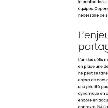
la publication s
équipes. Cepend
nécessaire de st
L’enje
parta
L’un des défis m
en place une dé
ne peut se faire 
enjeux de confid
une priorité po
dynamique en or
encore en docum
contexte, l’IAG 