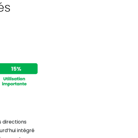
és
 directions
urd’hui intégré