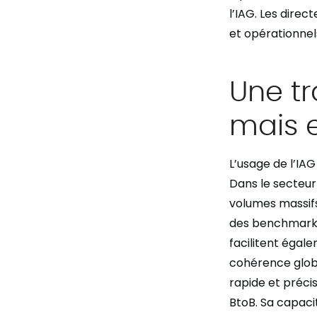
l’IAG. Les dire
et opérationnel
Une tr
mais e
L’usage de l’IAG
Dans le secteur
volumes massifs 
des benchmarks 
facilitent égal
cohérence globa
rapide et préc
BtoB. Sa capaci