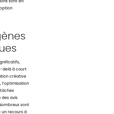
ions sont en
doption
gènes
ques
nificatifs,
u-delà à court
tion créative
 l’optimisation
s tâches
 des avis
. Nombreux sont
c un recours à