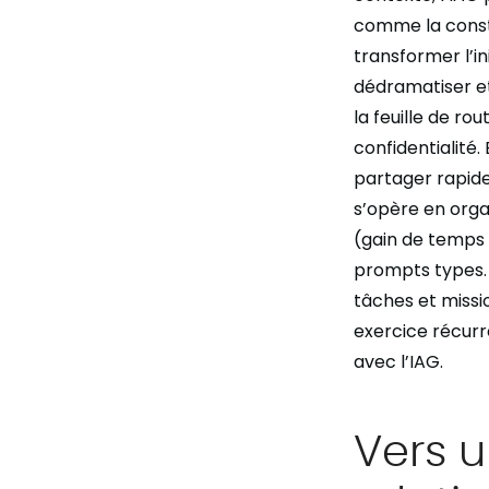
comme la constru
transformer l’i
dédramatiser et 
la feuille de ro
confidentialité.
partager rapide
s’opère en orga
(gain de temps
prompts types. E
tâches et miss
exercice récurr
avec l’IAG.
Vers 