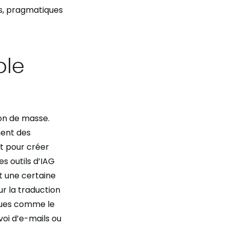
ls, pragmatiques
ble
ion de masse.
ment des
nt pour créer
s outils d’IAG
t une certaine
ur la traduction
gues comme le
oi d’e-mails ou