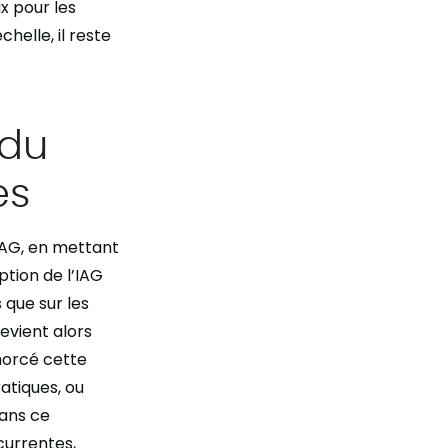
x pour les
helle, il reste
 du
es
’IAG, en mettant
tion de l’IAG
s que sur les
devient alors
morcé cette
atiques, ou
Dans ce
currentes,