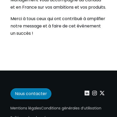
et en France sur vos ambitions et vos produits.
Merci à tous ceux qui ont contribué à amplifier
notre message et à faire de cet événement
un succès !
Nous contacter
Wepoint sur Linke
Wepoint sur I
Wepoint s
Mentions légales
Conditions générales d’utilisation