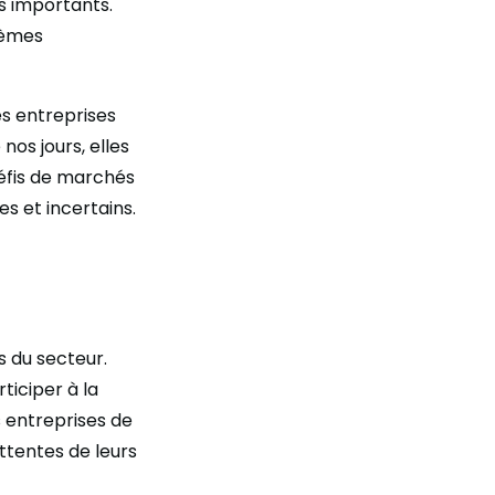
ts importants.
stèmes
es entreprises
nos jours, elles
éfis de marchés
es et incertains.
s du secteur.
iciper à la
s entreprises de
ttentes de leurs