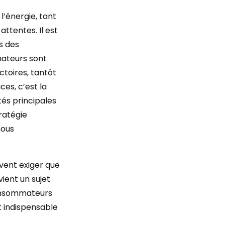
’énergie, tant
attentes. Il est
s des
mateurs sont
ctoires, tantôt
es, c’est la
tés principales
tratégie
nous
vent exiger que
vient un sujet
consommateurs
 indispensable