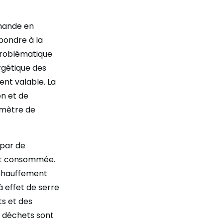
emande en
épondre à la
problématique
rgétique des
nt valable. La
on et de
ramètre de
 par de
 et consommée.
échauffement
à effet de serre
ts et des
s déchets sont