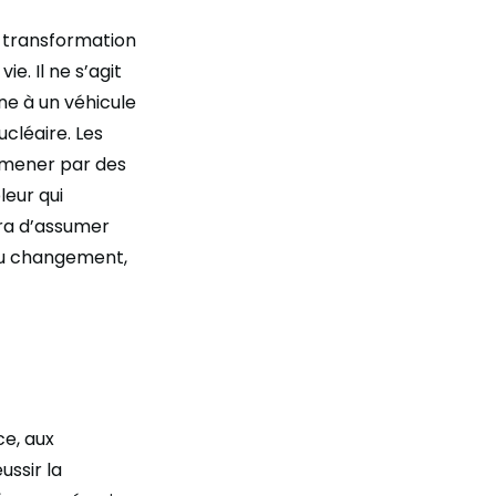
e transformation
e. Il ne s’agit
ne à un véhicule
ucléaire. Les
 mener par des
leur qui
ira d’assumer
au changement,
ce, aux
ussir la