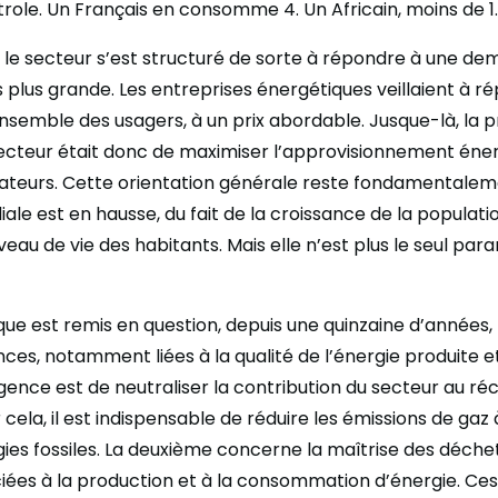
trole. Un Français en consomme 4. Un Africain, moins de 1.
 le secteur s’est structuré de sorte à répondre à une d
 plus grande. Les entreprises énergétiques veillaient à r
semble des usagers, à un prix abordable. Jusque-là, la 
secteur était donc de maximiser l’approvisionnement éne
eurs. Cette orientation générale reste fondamentaleme
e est en hausse, du fait de la croissance de la populati
iveau de vie des habitants. Mais elle n’est plus le seul pa
que est remis en question, depuis une quinzaine d’années,
nces, notamment liées à la qualité de l’énergie produite
gence est de neutraliser la contribution du secteur au r
 cela, il est indispensable de réduire les émissions de gaz 
gies fossiles. La deuxième concerne la maîtrise des déche
ciées à la production et à la consommation d’énergie. Ce