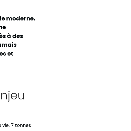
vie moderne.
ne
ès à des
jamais
es et
enjeu
 vie, 7 tonnes