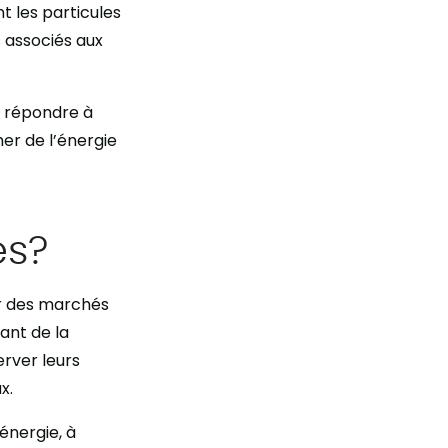
t les particules
es associés aux
c répondre à
er de l’énergie
es?
sur des marchés
sant de la
erver leurs
x.
énergie, à