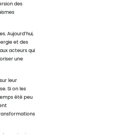
ersion des
nismes
s. Aujourd’hui,
ergie et des
eaux acteurs qui
voriser une
sur leur
e. Si on les
gtemps été peu
ent
ransformations