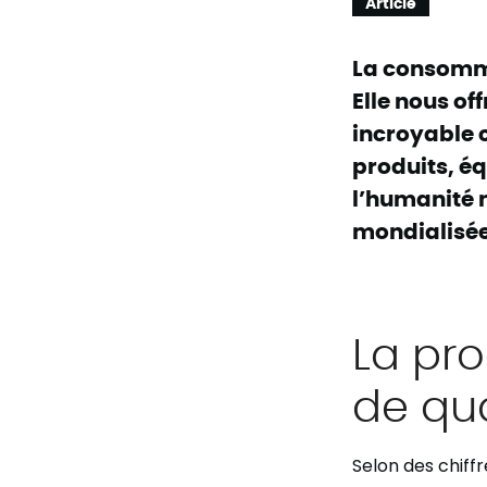
Article
La consomma
Elle nous of
incroyable 
produits, é
l’humanité n
mondialisée
La pro
de qua
Selon des chiff