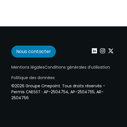
Nous contacter
Wepoint sur Linke
Wepoint sur I
Wepoint s
Mentions légales
Conditions générales d’utilisation
Politique des données
©2026 Groupe Onepoint. Tous droits réservés -
Permis CNESST : AP-2504754, AP-2504755, AR-
2504756