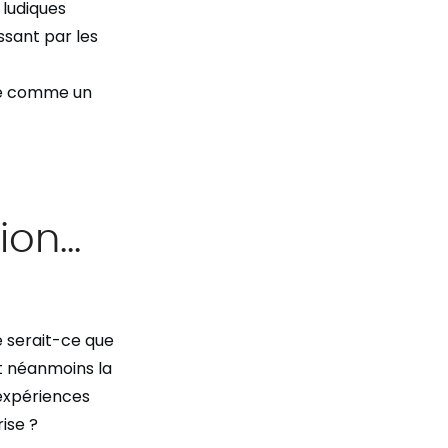
 ludiques
ssant par les
isé comme un
tion…
ne serait-ce que
 néanmoins la
 expériences
ise ?