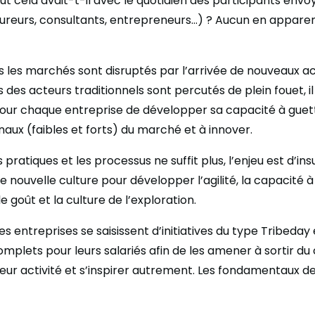
t cela avait-t-il avec le quotidien des participants envoy
sureurs, consultants, entrepreneurs…) ? Aucun en apparen
us les marchés sont disruptés par l’arrivée de nouveaux ac
des acteurs traditionnels sont percutés de plein fouet, il
our chaque entreprise de développer sa capacité à guett
naux (faibles et forts) du marché et à innover.
s pratiques et les processus ne suffit plus, l’enjeu est d’ins
ne nouvelle culture pour développer l’agilité, la capacité
goût et la culture de l’exploration.
es entreprises se saisissent d’initiatives du type Tribeday
lets pour leurs salariés afin de les amener à sortir du
 leur activité et s’inspirer autrement. Les fondamentaux d