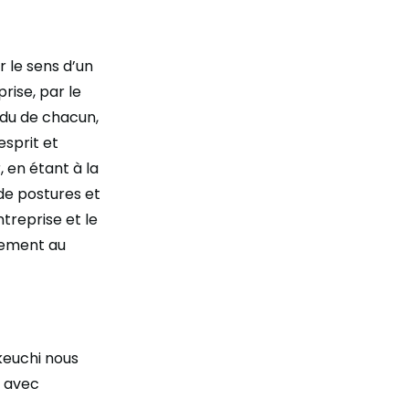
r le sens d’un
rise, par le
ndu de chacun,
esprit et
, en étant à la
de postures et
treprise et le
lement au
keuchi nous
e avec