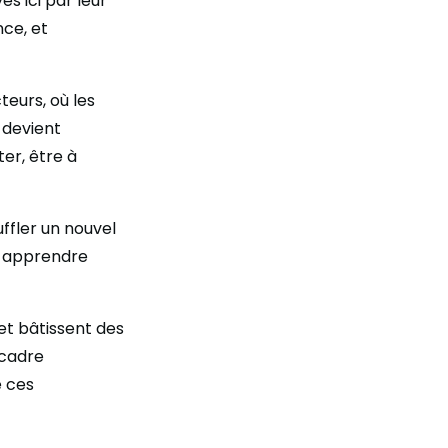
és ici par leur
ce, et
teurs, où les
 devient
er, être à
uffler un nouvel
 à apprendre
 et bâtissent des
 cadre
e ces