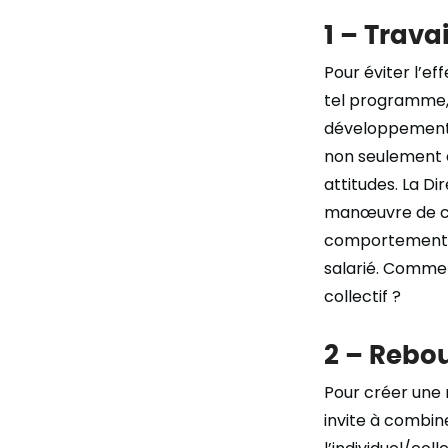
1 – Travai
Pour éviter l’ef
tel programme, 
développement d
non seulement e
attitudes. La Di
manœuvre de ce
comportements a
salarié. Commen
collectif ?
2 – Rebou
Pour créer une 
invite à combin