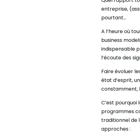
Quel rapport tou
entreprise, (as
pourtant…
A l’heure où to
business models 
indispensable p
l’écoute des sig
Faire évoluer le
état d’esprit, u
constamment, le 
C’est pourquoi l
programmes comp
traditionnel de
approches :