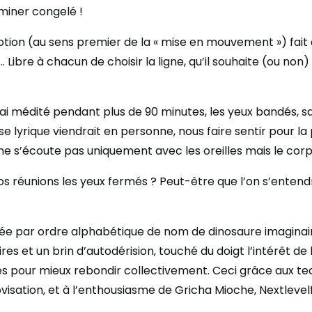
miner congelé !
ion (au sens premier de la « mise en mouvement ») fait a
»… Libre à chacun de choisir la ligne, qu’il souhaite (ou non)
j’ai médité pendant plus de 90 minutes, les yeux bandés, s
 lyrique viendrait en personne, nous faire sentir pour la
ne s’écoute pas uniquement avec les oreilles mais le corp
 nos réunions les yeux fermés ? Peut-être que l’on s’entend
ée par ordre alphabétique de nom de dinosaure imaginaire,
res et un brin d’autodérision, touché du doigt l’intérêt de 
ales pour mieux rebondir collectivement. Ceci grâce aux t
visation, et à l’enthousiasme de Gricha Mioche, Nextlevel