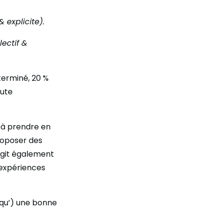
 explicite).
lectif &
terminé, 20 %
oute
 à prendre en
roposer des
’agit également
 expériences
 (qu’) une bonne