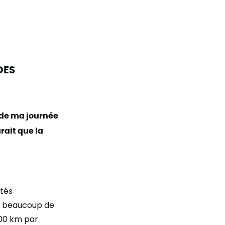
DES
e de ma journée
arait que la
ités
lu beaucoup de
100 km par