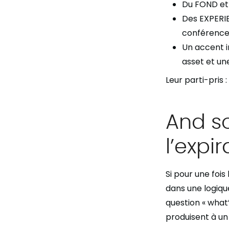
Du FOND et 
Des EXPERIE
conférence
Un accent i
asset et u
Leur parti-pris :
And so
l’expir
Si pour une fois
dans une logiq
question « what
produisent à un