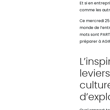
Et si en entrep
comme les autr
Ce mercredi 25 m
monde de l’entr
mots sont PARTA
préparer à AGI
L’insp
levier
cultur
d’expl