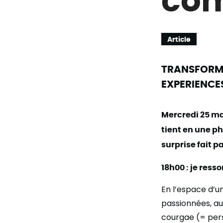
Article
TRANSFORMA
EXPERIENCES
Mercredi 25 mai
tient en une phr
surprise fait pa
18h00 : je ress
En l’espace d’u
passionnées, au
courgae (= pers