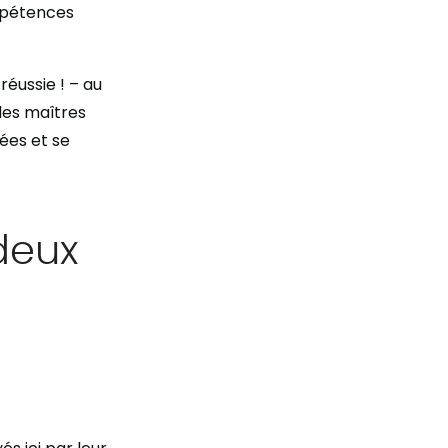
ompétences
réussie ! – au
les maîtres
ées et se
 deux