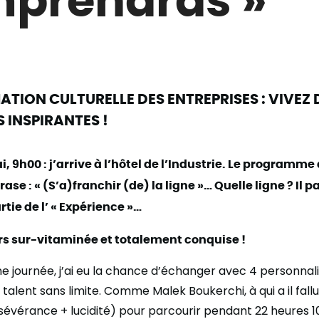
TION CULTURELLE DES ENTREPRISES : VIVEZ 
 INSPIRANTES !
, 9h00 : j’arrive à l’hôtel de l’Industrie. Le programm
ase : « (S’a)franchir (de) la ligne »… Quelle ligne ? Il p
rtie de l’ « Expérience »…
ors sur-vitaminée et totalement conquise !
ne journée, j’ai eu la chance d’échanger avec 4 personnal
 talent sans limite. Comme Malek Boukerchi, à qui a il fal
évérance + lucidité) pour parcourir pendant 22 heures 