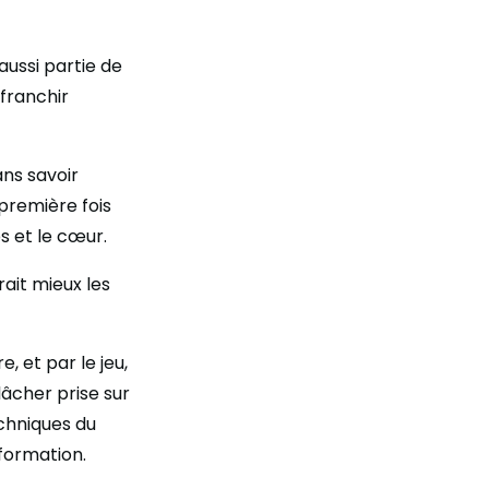
ussi partie de
 franchir
ans savoir
 première fois
s et le cœur.
rait mieux les
 et par le jeu,
lâcher prise sur
echniques du
formation.