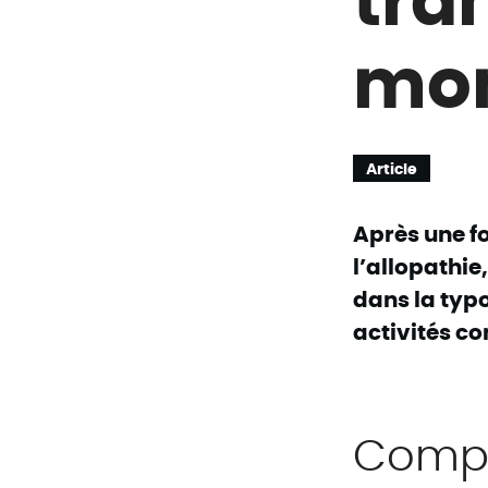
mon
Article
Après une fo
l’allopathie
dans la typ
activités co
Compo