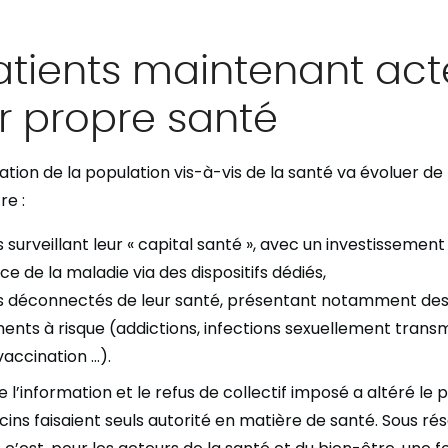
atients maintenant act
r propre santé
elation de la population vis-à-vis de la santé va évoluer de
re :
s surveillant leur « capital santé », avec un investissemen
nce de la maladie via des dispositifs dédiés,
ns déconnectés de leur santé, présentant notamment de
ts à risque (addictions, infections sexuellement transmi
vaccination …).
de l’information et le refus de collectif imposé a altéré l
cins faisaient seuls autorité en matière de santé. Sous ré