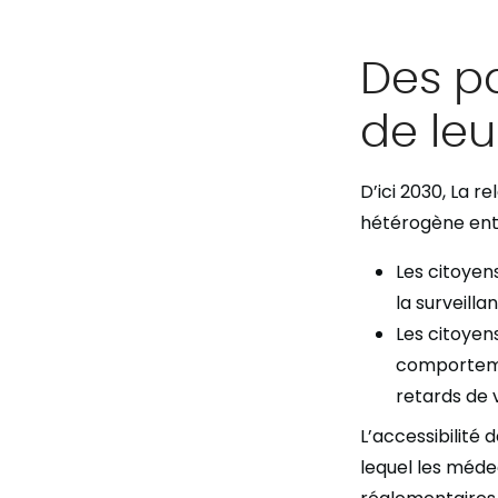
Des p
de leu
D’ici 2030, La r
hétérogène ent
Les citoyen
la surveilla
Les citoye
comportemen
retards de 
L’accessibilité 
lequel les méde