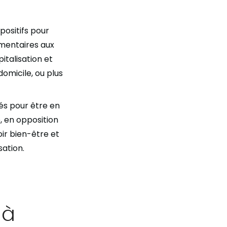
positifs pour
mentaires aux
italisation et
omicile, ou plus
rés pour être en
, en opposition
oir bien-être et
ation.
 à