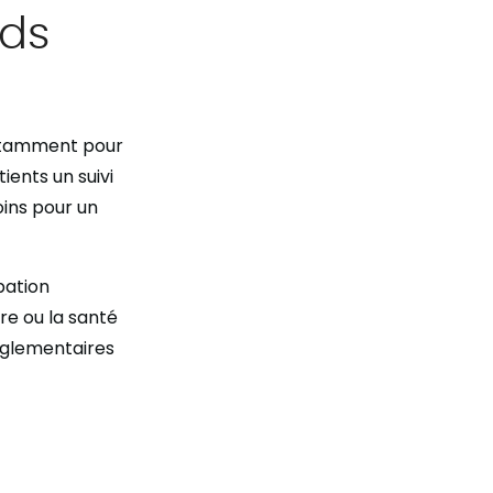
rds
notamment pour
ients un suivi
oins pour un
pation
are ou la santé
réglementaires