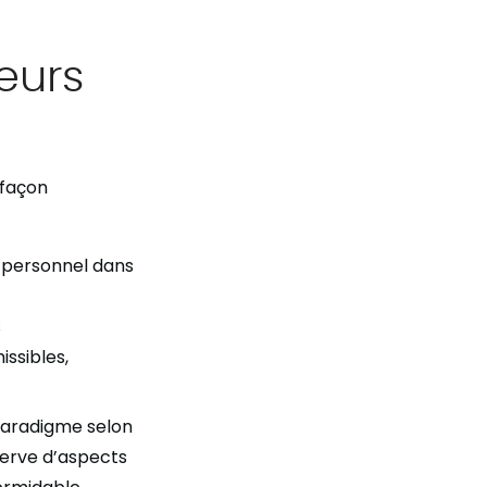
eurs
 façon
t personnel dans
s
ssibles,
e paradigme selon
serve d’aspects