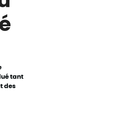
é
e
lué tant
t des