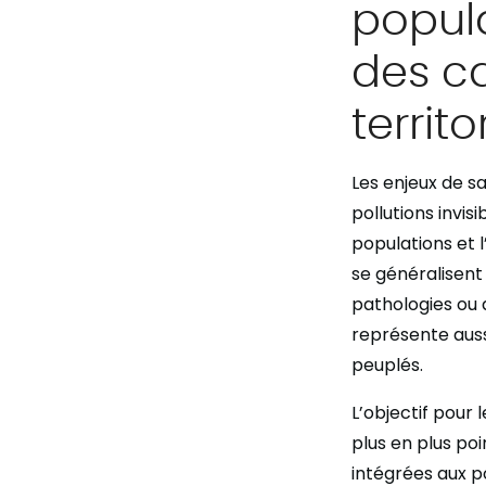
popula
des ca
territo
Les enjeux de 
pollutions invis
populations et 
se généralisen
pathologies ou
représente aussi
peuplés.
L’objectif pour
plus en plus po
intégrées aux 