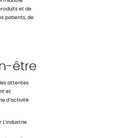
formidable
produits et de
s patients, de
en-être
des attentes
nt et
e d’activité
L’industrie