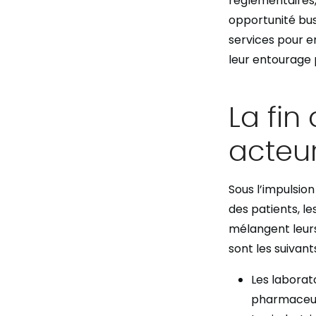
réglementaires,
opportunité busi
services pour e
leur entourage 
La fin
acteur
Sous l’impulsio
des patients, le
mélangent leurs
sont les suivants
Les laborat
pharmaceut