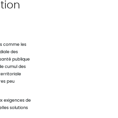
ution
urs comme les
diale des
 santé publique
 de cumul des
erritoriale
ires peu
ux exigences de
lles solutions