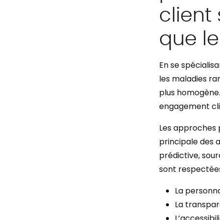
client
que le
En se spécialis
les maladies rar
plus homogène. C
engagement cli
Les approches 
principale des a
prédictive, sour
sont respectées.
La personna
La transpa
L’accessibili