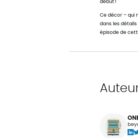
début !
Ce décor – qui 
dans les détails
épisode de cett
Auteu
ON
bey