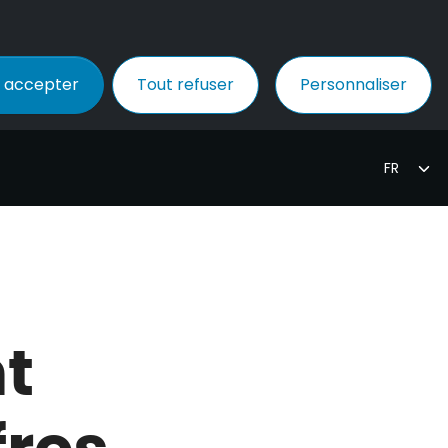
 accepter
Tout refuser
Personnaliser
nt
fres