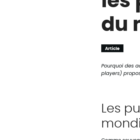
du 
Article
Pourquoi des ac
players) propos
Les pu
mondi