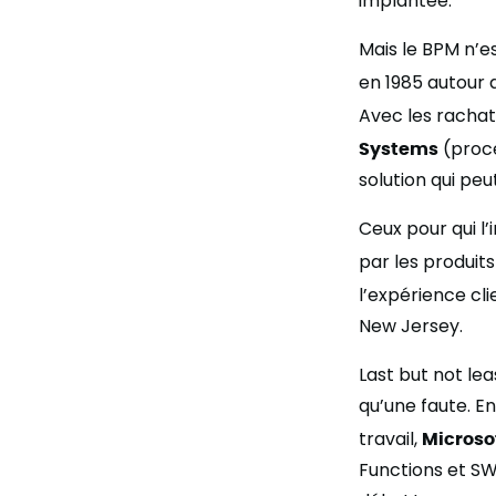
implantée.
Mais le BPM n’es
en 1985 autour d
Avec les racha
Systems
(proce
solution qui pe
Ceux pour qui l
par les produit
l’expérience cl
New Jersey.
Last but not le
qu’une faute. En
travail,
Microso
Functions et SW