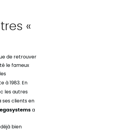
tres «
que de retrouver
ité le fameux
les
e à 1983. En
c les autres
 ses clients en
egasystems
a
déjà bien