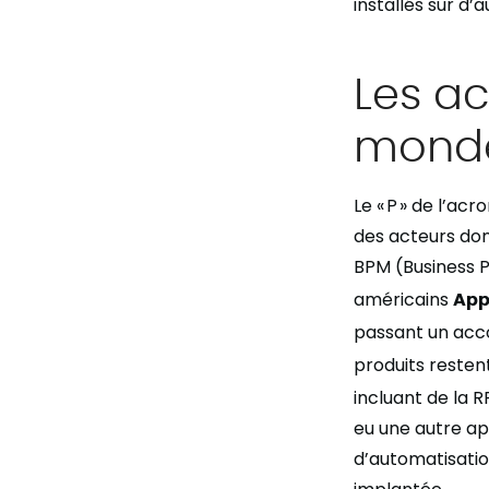
installés sur d’a
Les ac
monde
Le « P » de l’ac
des acteurs dont
BPM (Business P
américains
App
passant un acc
produits resten
incluant de la R
eu une autre ap
d’automatisatio