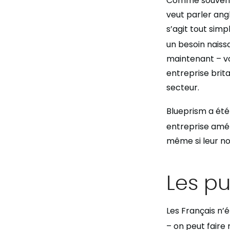
Comme souvent, i
veut parler ang
s’agit tout sim
un besoin naissa
maintenant – vo
entreprise brit
secteur.
Blueprism a été
entreprise améri
même si leur no
Les pu
Les Français n’
– on peut faire