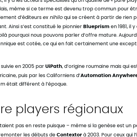
l y a les acteurs spécialisés qu’on qualifie de « pure play
lais, même si ce terme est devenu trop commun pour être 
plement d’éditeurs
ex nihilo
qui se créent à partir de rien
nt. Ainsi s’est constitué le pionnier
Blueprism
en 1981, il 
ilà pourquoi nous pouvons parler d’offre mature. Aujourd’
annique est cotée, ce qui en fait certainement une excep
 suivie en 2005 par
UiPath
, d’origine roumaine mais qui e
caine, puis par les Californiens d’
Automation Anywher
m était différent à l’époque.
re players régionaux
étaient pas en reste puisque – même si la genèse est un
 remonter les débuts de
Contextor
à 2003. Pour ceux qui l