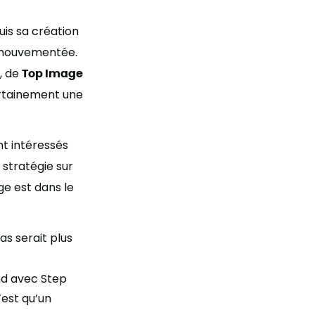
uis sa création
 mouvementée.
, de
Top Image
ertainement une
nt intéressés
 stratégie sur
ge est dans le
as serait plus
nd avec Step
’est qu’un