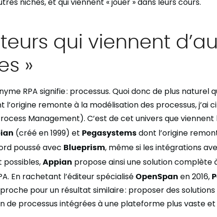
utres niches, et qui viennent « jouer » dans leurs cours.
teurs qui viennent d’au
s »
ronyme RPA signifie : processus. Quoi donc de plus naturel 
 l’origine remonte à la modélisation des processus, j’ai c
rocess Management). C’est de cet univers que viennent 
ian
(créé en 1999) et
Pegasystems
dont l’origine remont
ord poussé avec
Blueprism
, même si les intégrations ave
t possibles,
Appian
propose ainsi une solution complète à
PA. En rachetant l’éditeur spécialisé
OpenSpan
en 2016,
P
proche pour un résultat similaire : proposer des solutions
n de processus intégrées à une plateforme plus vaste et 