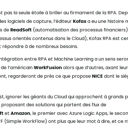
t pas la seule étoile à briller au firmament de la RPA. Dep
es logiciels de capture, l’éditeur
Kofax
a eu une histoire
ts de
ReadSoft
(automatisation des processus financiers)
ssus orientés contenus dans le Cloud), Kofax RPA est c
ut répondre à de nombreux besoins.
’intégration entre RPA et Machine Learning a un sens sero
s de l’américain
WorkFusion
alors que d’autres, axant leur
ient, regarderont de près ce que propose
NICE
dont le siè
ast, ignorer les géants du Cloud qui approchent à grands p
 proposant des solutions qui partent des flux de
ft
et
Amazon
, le premier avec Azure Logic Apps, le seco
F (Simple WorkFlow) ont plus que leur mot à dire, et ce n