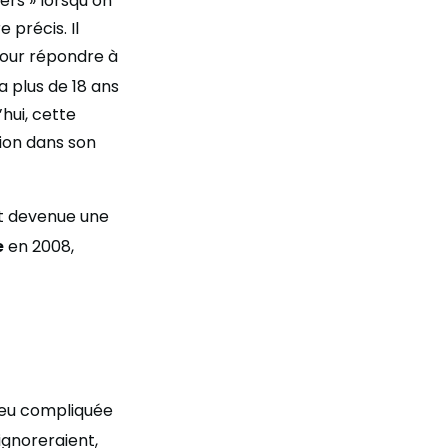
ers » lorsqu’on
précis. Il
 pour répondre à
y a plus de 18 ans
hui, cette
tion dans son
st devenue une
e
en 2008,
 peu compliquée
’ignoreraient,