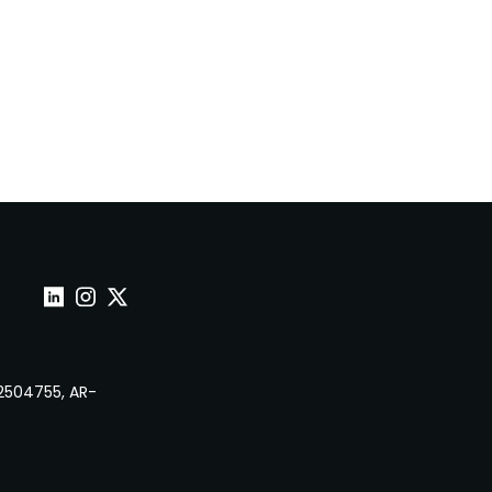
Wepoint sur Linkedin
Wepoint sur Instagram
Wepoint sur Twitter
2504755, AR-