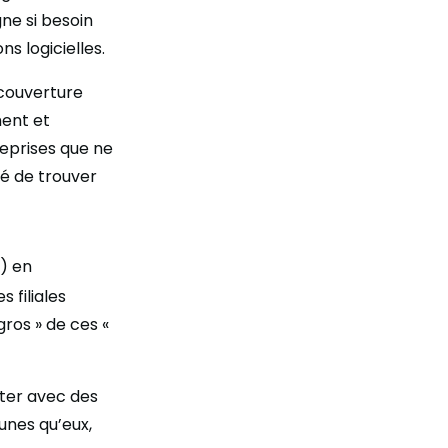
gne si besoin
s logicielles.
e couverture
ment et
eprises que ne
té de trouver
s) en
 filiales
ros » de ces «
iter avec des
eunes qu’eux,