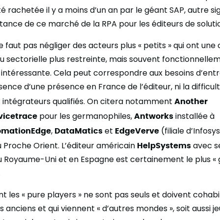
té rachetée il y a moins d’un an par le géant SAP, autre si
rtance de ce marché de la RPA pour les éditeurs de solution
ne faut pas négliger des acteurs plus « petits » qui ont un
 sectorielle plus restreinte, mais souvent fonctionnelle
ntéressante. Cela peut correspondre aux besoins d’entr
sence d’une présence en France de l’éditeur, ni la difficul
 intégrateurs qualifiés. On citera notamment
Another
vicetrace
pour les germanophiles,
Antworks
installée à
omationEdge
,
DataMatics
et
EdgeVerve
(filiale d’Infosy
 Proche Orient. L’éditeur américain
HelpSystems
avec ses
Royaume-Uni et en Espagne est certainement le plus « g
.
 les « pure players » ne sont pas seuls et doivent cohab
us anciens et qui viennent « d’autres mondes », soit aussi j