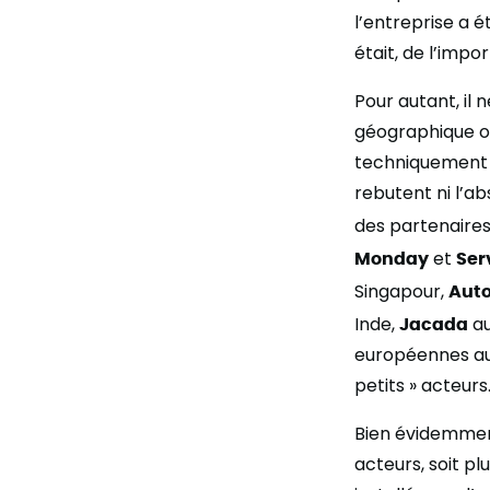
l’entreprise a é
était, de l’impo
Pour autant, il 
géographique ou
techniquement i
rebutent ni l’ab
des partenaires
Monday
et
Ser
Singapour,
Aut
Inde,
Jacada
au
européennes au 
petits » acteurs
Bien évidemment
acteurs, soit pl