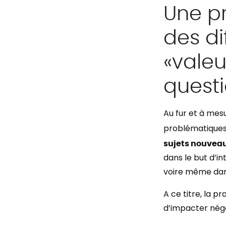
Une p
des d
«valeu
questi
Au fur et à mes
problématique
sujets nouvea
dans le but d’in
voire même dans
A ce titre, la 
d’impacter néga