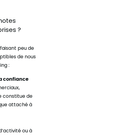
 notes
rises ?
faisant peu de
eptibles de nous
ing :
la confiance
merciaux,
e constitue de
isque attaché à
’activité ou à