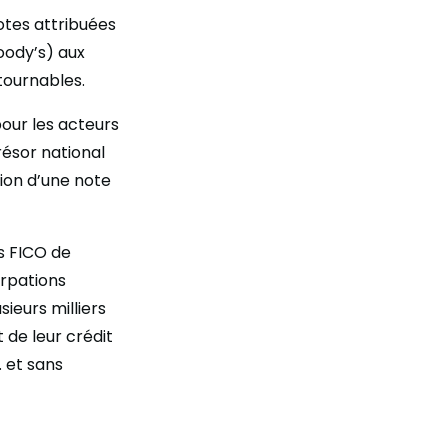
notes attribuées
oody’s) aux
tournables.
our les acteurs
résor national
ion d’une note
es FICO de
urpations
ieurs milliers
 de leur crédit
 et sans