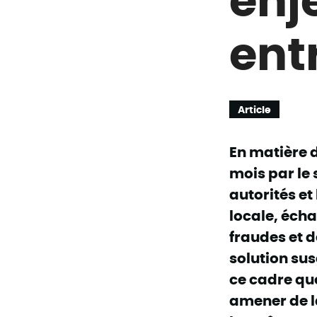
ent
Article
En matière d
mois par le 
autorités et
locale, éch
fraudes et d
solution sus
ce cadre que
amener de l