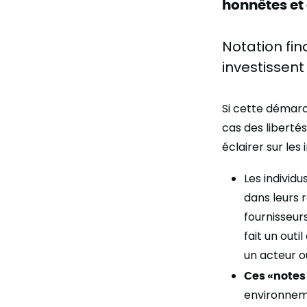
honnêtes et
Notation fin
investissent
Si cette démar
cas des libertés
éclairer sur les
Les individ
dans leurs 
fournisseur
fait un outi
un acteur o
Ces «notes
environneme