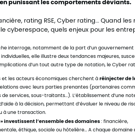
 en punissant les comportements déviants.
ancière, rating RSE, Cyber rating… Quand les
 le cyberespace, quels enjeux pour les entrep
che interroge, notamment de la part d’un gouvernement 
 individuelles, elle illustre deux tendances majeures, susc
 implications d’un tout autre type de notation, le Cyber rat
us et les acteurs économiques cherchent à
réinjecter de 
relations avec leurs parties prenantes (partenaires com
s de services, sous-traitants…). L’établissement d’une not
l d’aide à la décision, permettant d’évaluer le niveau de r
u à une transaction.
 » investissent l’ensemble des domaines
: financière,
ntale, éthique, sociale ou hôtelière… A chaque domaine d