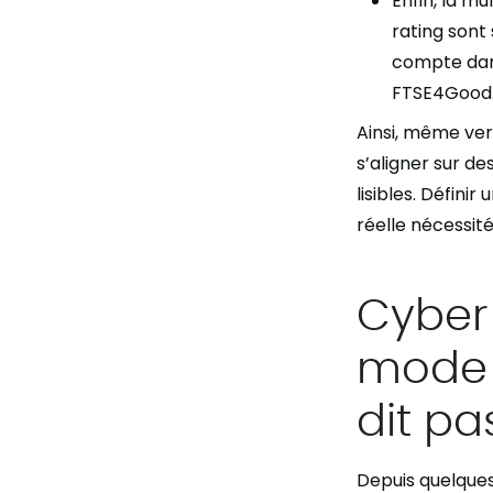
Enfin, la mu
rating sont
compte dan
FTSE4Good 
Ainsi, même vert
s’aligner sur de
lisibles. Défini
réelle nécessité
Cyber 
mode 
dit pa
Depuis quelques 