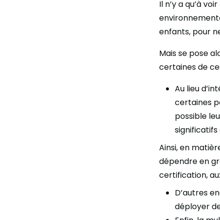
Il n’y a qu’à vo
environnementau
enfants, pour n
Mais se pose al
certaines de ce
Au lieu d’i
certaines p
possible le
significatif
Ainsi, en matiè
dépendre en gra
certification, a
D’autres en
déployer de