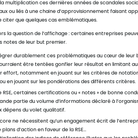
ir la multiplication ces dernières années de scandales socia
x ou liés à une chaine d’approvisionnement faisant appe
e citer que quelques cas emblématiques.
ors la question de l’affichage : certaines entreprises peu
s notes de leur but premier.
ntégrer durablement ces problématiques au cœur de leur b
ourraient être tentées gonfler leur résultat en limitant a
ur effort, notamment en jouant sur les critères de notation
s ou en jouant sur les pondérations des différents critères.
re RSE, certaines certifications ou « notes » de bonne con
nde partie du volume d’informations déclaré à l’organi
ux dépens du volet qualitatif.
core ne nécessitent qu’un engagement écrit de l’entrepri
 plans d’action en faveur de la RSE…