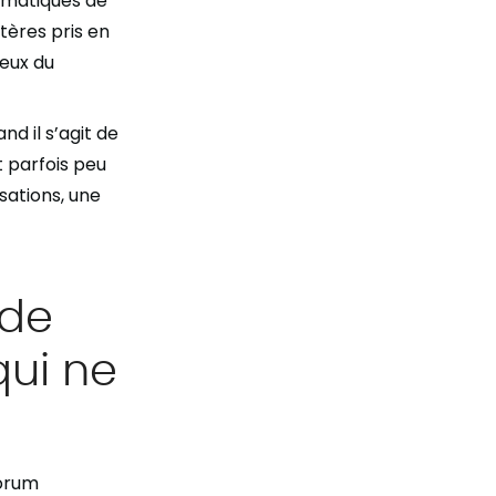
lématiques de
tères pris en
eux du
d il s’agit de
t parfois peu
isations, une
 de
ui ne
Forum