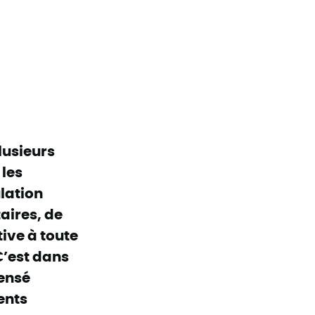
lusieurs
 les
lation
aires, de
ive à toute
C’est dans
censé
ents