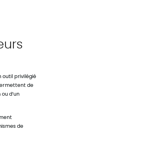
eurs
util privilégié
 permettent de
n ou d’un
ement
anismes de