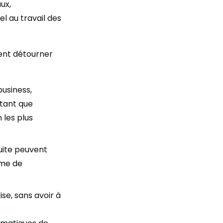
ux,
l au travail des
vent détourner
usiness,
utant que
 les plus
duite peuvent
sme de
se, sans avoir à