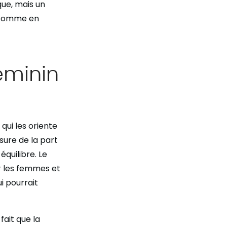
que, mais un
s comme en
éminin
qui les oriente
sure de la part
équilibre. Le
r les femmes et
i pourrait
fait que la