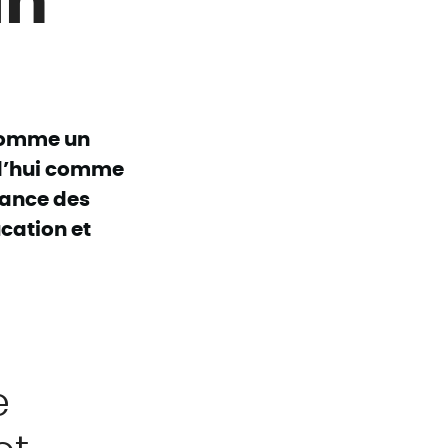
 comme un
rd’hui comme
iance des
cation et
e
et