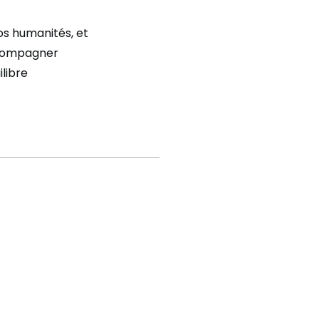
os humanités, et
ccompagner
ilibre