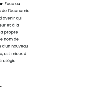
ur
. Face au
s de l’économie
d’avenir qui
ur et à la
 sa propre
 le nom de
on d’un nouveau
e, est mieux à
tratégie
r