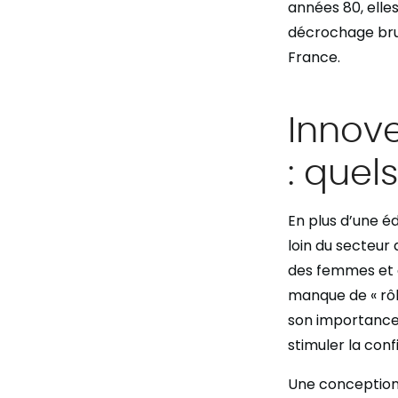
années 80, elle
décrochage bru
France.
Innove
: quel
En plus d’une éd
loin du secteur 
des femmes et ce
manque de « rô
son importance 
stimuler la con
Une conception p