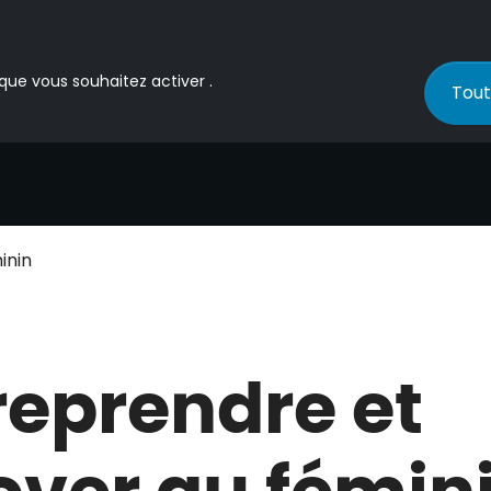
 que vous souhaitez activer .
Tout
inin
reprendre et
over au fémin