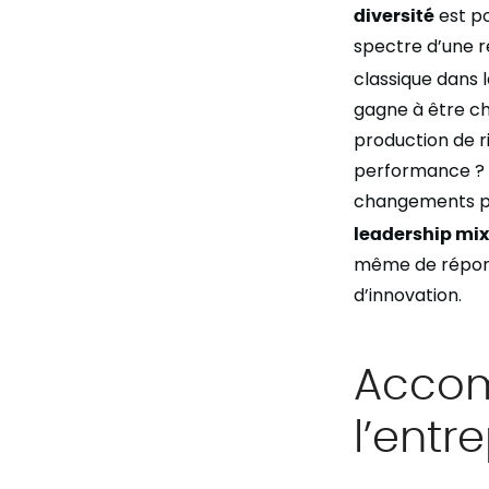
diversité
est po
spectre d’une 
classique dans 
gagne à être cha
production de r
performance ? C
changements pro
leadership mix
même de répondr
d’innovation.
Accom
l’entr