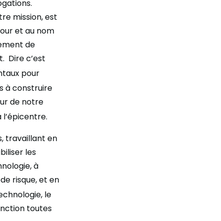
ogations.
re mission, est
pour et au nom
ssement de
. Dire c’est
ntaux pour
s à construire
œur de notre
 l’épicentre.
, travaillant en
iliser les
hnologie, à
de risque, et en
technologie, le
inction toutes