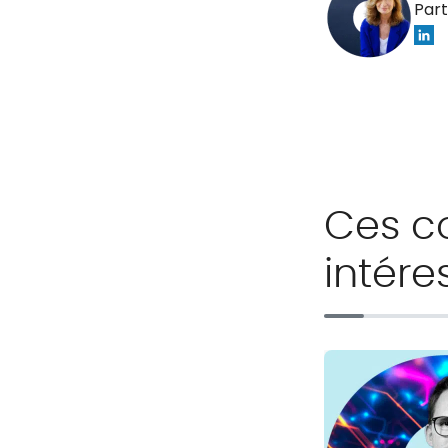
Part
Ces c
intére