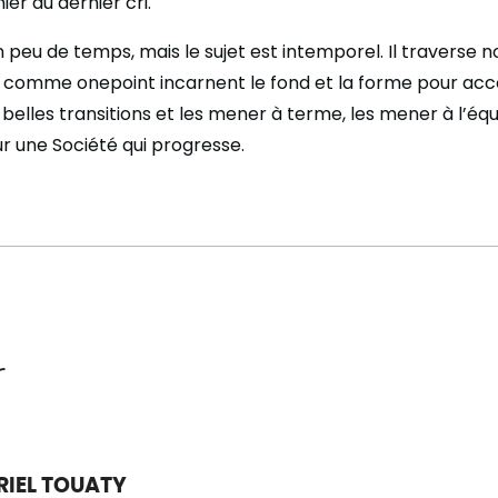
ier au dernier cri.
 peu de temps, mais le sujet est intemporel. Il traverse n
s comme onepoint incarnent le fond et la forme pour a
 belles transitions et les mener à terme, les mener à l’équ
 une Société qui progresse.
r
RIEL TOUATY