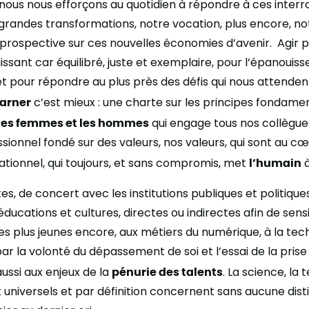
nous nous efforçons au quotidien à répondre à ces interr
grandes transformations, notre vocation, plus encore, not
n prospective sur ces nouvelles économies d’avenir. Agir 
uissant car équilibré, juste et exemplaire, pour l’épanoui
et pour répondre au plus près des défis qui nous attendent
carner
c’est mieux : une charte sur les principes fondame
e les femmes et les hommes
qui engage tous nos collègue
ssionnel fondé sur des valeurs, nos valeurs, qui sont au c
tionnel, qui toujours, et sans compromis, met
l’humain
à
es, de concert avec les institutions publiques et politiques
ducations et cultures, directes ou indirectes afin de sensib
t les plus jeunes encore, aux métiers du numérique, à la tec
r la volonté du dépassement de soi et l’essai de la prise 
ussi aux enjeux de la
pénurie des talents
. La science, la 
 universels et par définition concernent sans aucune dist