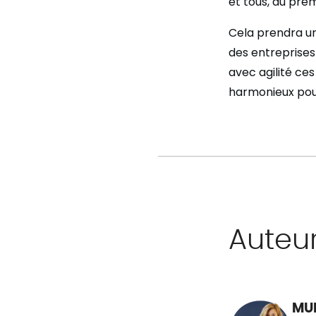
et tous, du prem
Cela prendra un
des entreprise
avec agilité ces
harmonieux pour
Auteu
MU