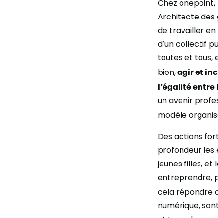
Chez onepoint, 
Architecte des 
de travailler e
d’un collectif p
toutes et tous, 
bien,
agir et in
l’égalité entr
un avenir profe
modèle organisa
Des actions fort
profondeur les é
jeunes filles, e
entreprendre, pa
cela répondre a
numérique, sont