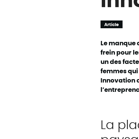
Article
Le manque d
frein pour 
un des facte
femmes qui 
Innovation 
l’entreprena
La pl
paysag