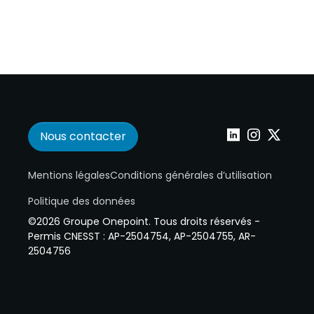
Nous contacter
Wepoint sur Linke
Wepoint sur I
Wepoint s
Mentions légales
Conditions générales d’utilisation
Politique des données
©2026 Groupe Onepoint. Tous droits réservés -
Permis CNESST : AP-2504754, AP-2504755, AR-
2504756