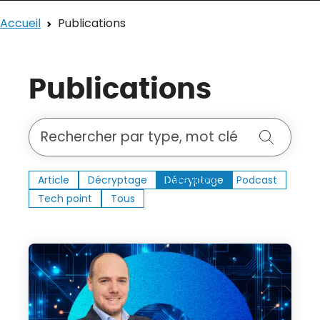
Accueil
Publications
Publications
Rechercher une publication
Recherch
Article
Article
Décryptage
Décryptage
Livre Blanc
Livre Blanc
Podcast
Podc
Tech point
Tech point
Tous
Tous
29