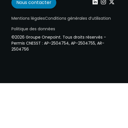
Nous contacter
Wepoint sur Linke
Wepoint sur I
Wepoint s
Mentions légales
Conditions générales d’utilisation
Politique des données
©2026 Groupe Onepoint. Tous droits réservés -
Permis CNESST : AP-2504754, AP-2504755, AR-
2504756