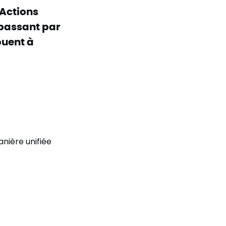
 Actions
 passant par
buent à
anière unifiée