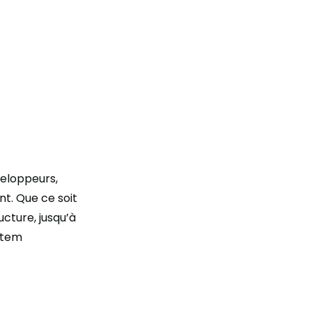
veloppeurs,
t. Que ce soit
ucture, jusqu’à
ystem