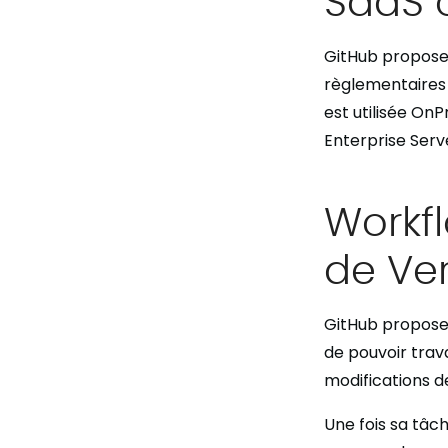
GitHub propose
règlementaires d
est utilisée On
Enterprise Serve
Workfl
de Ve
GitHub propose
de pouvoir trava
modifications d
Une fois sa tâch