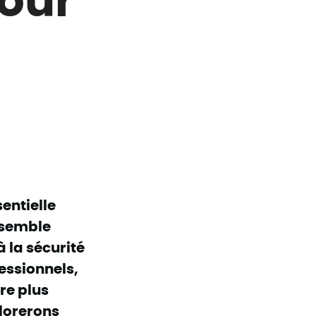
entielle
nsemble
à la sécurité
essionnels,
re plus
plorerons