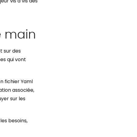
eur vis à vis des
e main
t sur des
es qui vont
n fichier Yaml
ation associée,
yer sur les
les besoins,