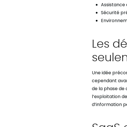
Assistance
Sécurité p
Environnem
Les d
seule
Une idée précon
cependant avant
de la phase de d
l’exploitation 
d’information pe
SaaS 