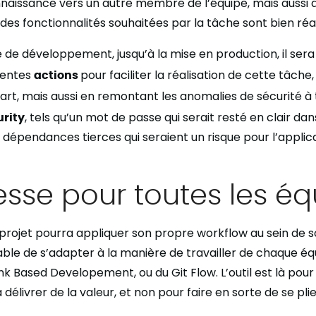
aissance vers un autre membre de l’équipe, mais aussi af
des fonctionnalités souhaitées par la tâche sont bien réal
e de développement, jusqu’à la mise en production, il sera
rentes
actions
pour faciliter la réalisation de cette tâch
 part, mais aussi en remontant les anomalies de sécurité à
rity
, tels qu’un mot de passe qui serait resté en clair dan
dépendances tierces qui seraient un risque pour l’applica
sse pour toutes les éq
rojet pourra appliquer son propre workflow au sein de so
ble de s’adapter à la manière de travailler de chaque équ
k Based Developement, ou du Git Flow. L’outil est là pour 
délivrer de la valeur, et non pour faire en sorte de se plier 