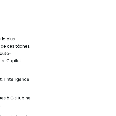
 la plus
 de ces tâches,
’auto-
vers Copilot
 l’intelligence
ses à GitHub ne
.