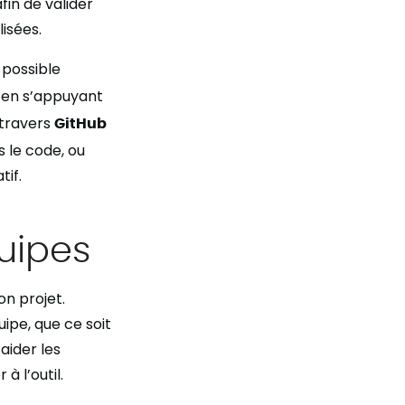
in de valider
isées.
 possible
e, en s’appuyant
 travers
GitHub
s le code, ou
tif.
uipes
n projet.
ipe, que ce soit
aider les
à l’outil.