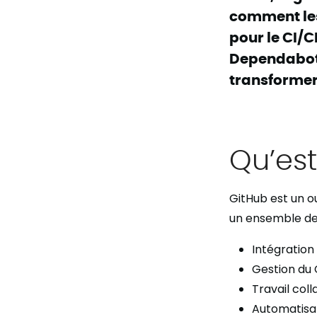
comment les
pour le CI/C
Dependabot 
transformer
Qu’es
GitHub est un ou
un ensemble de 
Intégration
Gestion du 
Travail col
Automatisat