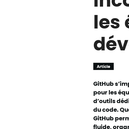
les
dév
Article
GitHub s’im
pour les éq
d’outils déd
du code. Que
GitHub perm
fluide, orga