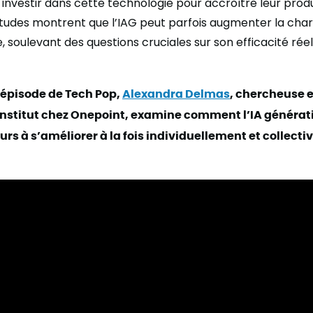
vestir dans cette technologie pour accroître leur produ
études montrent que l’IAG peut parfois augmenter la char
re, soulevant des questions cruciales sur son efficacité rée
 épisode de Tech Pop,
Alexandra Delmas
, chercheuse 
’institut chez Onepoint, examine comment l’IA générat
urs à s’améliorer à la fois individuellement et collect