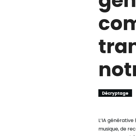
co
tra
not
Décryptage
L’IA générative 
musique, de re