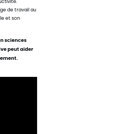
ctivité.
ge de travail au
lle et son
en sciences
ive peut aider
ivement.