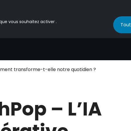
 que vous souhaitez activer .
Tout
ment transforme-t-elle notre quotidien ?
hPop – L’IA
érative,