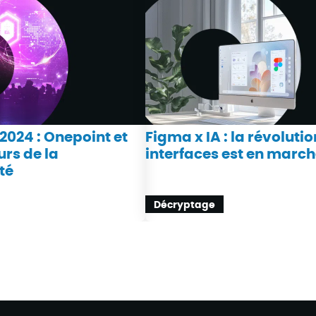
2024 : Onepoint et
Figma x IA : la révoluti
urs de la
interfaces est en marc
té
Décryptage