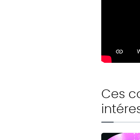
Ces c
intére