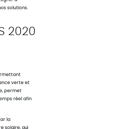
os solutions.
S 2020
ermettant
sance verte et
ge, permet
emps réel afin
ar la
e solaire, qui