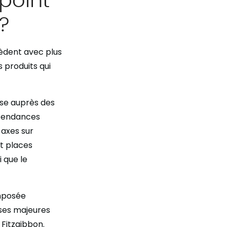
?
cèdent avec plus
 produits qui
ise auprès des
 tendances
 axes sur
et places
i que le
omposée
ises majeures
 Fitzgibbon.