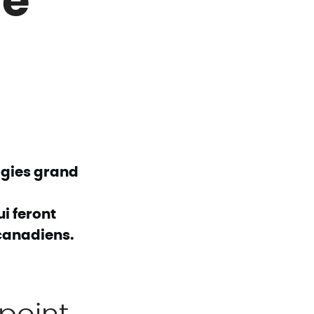
ogies grand
i feront
 canadiens.
point