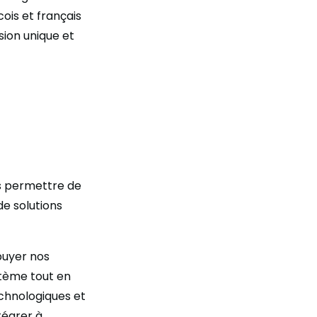
is et français
sion unique et
us permettre de
de solutions
puyer nos
stème tout en
chnologiques et
tégrer à