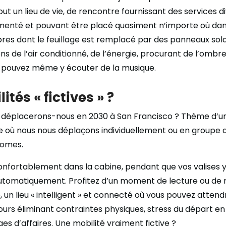
ut un lieu de vie, de rencontre fournissant des services di
imenté et pouvant être placé quasiment n’importe où dans 
res dont le feuillage est remplacé par des panneaux sola
ns de l’air conditionné, de l’énergie, procurant de l’ombr
s pouvez même y écouter de la musique.
ités « fictives » ?
éplacerons-nous en 2030 à San Francisco ? Thème d’u
e où nous nous déplaçons individuellement ou en groupe 
nomes.
confortablement dans la cabine, pendant que vos valises 
utomatiquement. Profitez d’un moment de lecture ou de 
, un lieu « intelligent » et connecté où vous pouvez attend
ours éliminant contraintes physiques, stress du départ e
s d’affaires. Une mobilité vraiment fictive ?