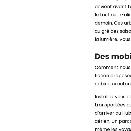
devient avant to
le tout auto-al
demain. Ces arb
au gré des saiso
la lumière. Vou
Des mobil
Comment nous d
fiction proposé
cabines » auto
Installez vous 
transportées a
d’arriver au Hub
aérien. Un parc
même les voyage