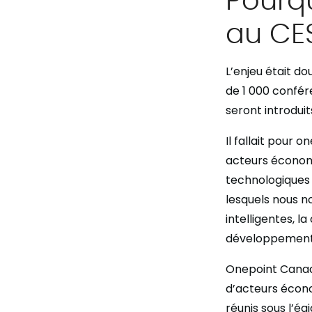
au CES
L’enjeu était do
de 1 000 confér
seront introdui
Il fallait pour 
acteurs économi
technologiques 
lesquels nous no
intelligentes, l
développement d
Onepoint Canada
d’acteurs écono
réunis sous l’ég