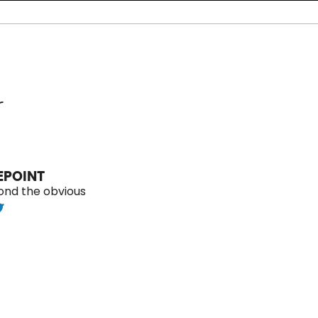
r
EPOINT
ond the obvious