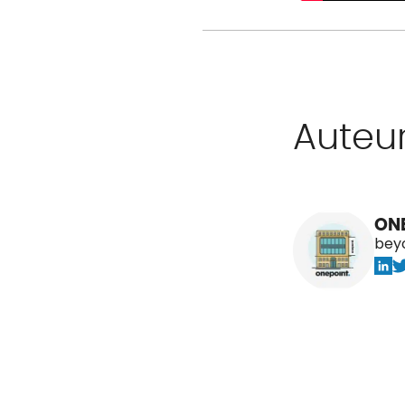
Auteu
ON
bey