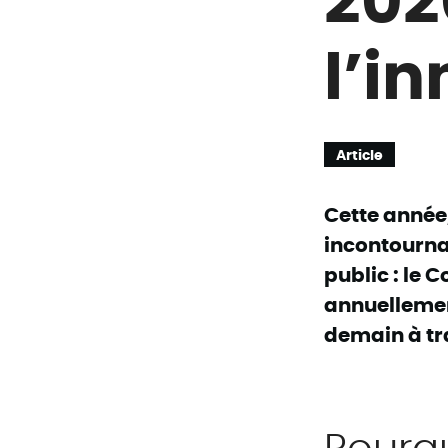
l’i
Article
Cette année
incontourna
public : le 
annuellemen
demain à tr
Pourq